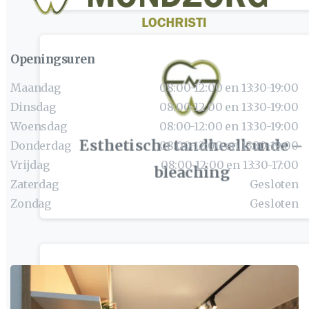
Openingsuren
Maandag
08:00-12:00 en 13:30-19:00
Dinsdag
08:00-12:00 en 13:30-19:00
Woensdag
08:00-12:00 en 13:30-19:00
Esthetische tandheelkunde –
Donderdag
08:00-12:00 en 13:30-19:00
Vrijdag
08:00-12:00 en 13:30-17:00
bleaching
Zaterdag
Gesloten
Zondag
Gesloten